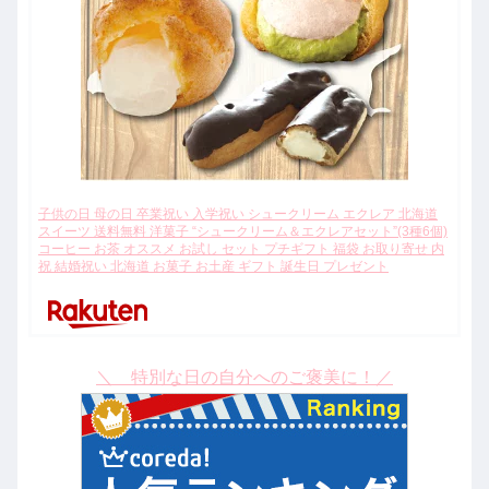
子供の日 母の日 卒業祝い 入学祝い シュークリーム エクレア 北海道
スイーツ 送料無料 洋菓子 “シュークリーム＆エクレアセット”(3種6個)
コーヒー お茶 オススメ お試し セット プチギフト 福袋 お取り寄せ 内
祝 結婚祝い 北海道 お菓子 お土産 ギフト 誕生日 プレゼント
＼ 特別な日の自分へのご褒美に！／