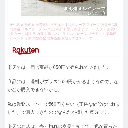
子供の日 母の日 卒業祝い 入学祝い ミルクレープ スイーツ 洋菓子 “18
北海道 ミルクレープ (バニラ) 4個” お取り寄せ デザート カフェ お買い
得 ケーキ 誕生日 内祝 お返し バニラ ミルクレープ プチギフト 業務用
イベント 冷凍 大地の歓 北海道産 お取り寄せスイーツ
楽天では、同じ商品が650円で売られていました。
商品には、送料がプラス1639円かかるようなので、な
かなか購入できないかも。
私は業務スーパーで560円くらい（正確な値段は忘れま
した）で購入できたのでなんだか得した気分です。
楽天のお店は、売り切れの商品も多くて、私が買った