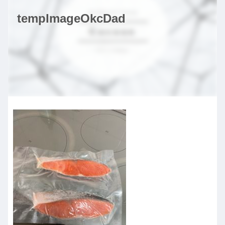
tempImageOkcDad