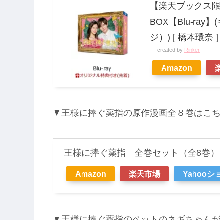
【楽天ブックス限定
BOX【Blu-r
ジ）) [ 橋本環奈 ]
created by
Rinker
Amazon
▼王様に捧ぐ薬指の原作漫画全８巻はこ
王様に捧ぐ薬指 全巻セット（全8巻）
Amazon
楽天市場
Yahoo
▼王様に捧ぐ薬指のペットのネギちゃんが