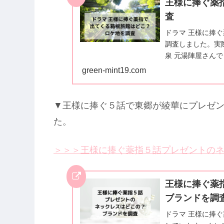
王様に捧ぐ薬
査
ドラマ 王様に捧
調査しました。実
泉 元湯陣屋さん
green-mint19.com
▼王様に捧ぐ５話で東郷が綾華にプレゼ
た。
＞＞＞王様に捧ぐ薬指５話プレゼントの
王様に捧ぐ薬
ブランドを調
ドラマ 王様に捧