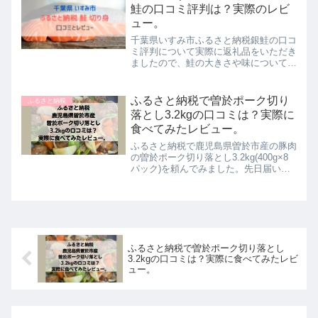
鮭の口コミ評判は？実際のレビ
ュー。
千葉県いすみ市ふるさと納税銀鮭の口コ
ミ評判について実際に返礼品をいただき
ましたので、鮭の大きさや味についても
レビューしていきます。鮭のふるさと納
税は、たくさんの自治体から出ているの
で千葉県いすみ市の鮭を選んだ理由につ
ふるさと納税で曽於ポーク切り
ふるさと納税
いてもまとめてみました。...
落とし3.2kgの口コミは？実際に
食べてみたレビュー。
ふるさと納税で鹿児島県曽於市産の豚肉
の曽於ポーク切り落とし3.2kg(400g×8
パック)を頼んでみました。先日届いて
実際に調理してみましたので口コミをレ
ビューしていきますね。ふるさと納税
で、鹿児島県曽於市産の豚肉の曽於ポー
ク切り落とし3....
ふるさと納税で曽於ポーク切り落とし
3.2kgの口コミは？実際に食べてみたレビ
ュー。