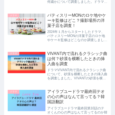
何歳かについて調査しました。ドラマ
王様に捧ぐ薬指のネギちゃんの情報をま
とめました。
パティスリーMONのロケ地やケ
ドラマ
ーキ監修はどこ？撮影場所の洋
菓子店を調査！
2024年１月からスタートしたドラマ、
パティスリーMONの洋菓子店のロケ地
やケーキ監修はどこなのか調査しまし
た。パティスリーMONの洋菓子店のロ
ケ地やケーキ監修はどこなのか調査した
ところ、パティスリーMONの洋菓子店
VIVANT内で流れるクラシック曲
ドラマ
のロケ地やケーキ監修は、...
は何？砂漠を横断したときの挿
入曲を調査
ドラマVIVANT内で流れるクラシック曲
について、砂漠を横断したときの挿入曲
を調査しました。VIVANTの砂漠を横断
した時にかかっていたクラシック曲は、
ラフマニノフの前奏曲 鐘です。詳しい
説明は本文をご覧ください。
アイラブユードラマ最終回テオ
ドラマ
の心の声はなんて言ってる？韓
国語翻訳
アイラブユードラマ最終回第10話のテ
オくんの心の声はなんて言ってるのか韓