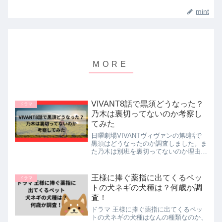
mint
VIVANT8話で黒須どうなった？
ドラマ
乃木は裏切ってないのか考察し
てみた
日曜劇場VIVANTヴィヴァンの第8話で
黒須はどうなったのか調査しました。ま
た乃木は別班を裏切ってないのか理由も
交えて考察してみました。黒須は、結局
乃木に撃たれなかったので殺されていま
せん！詳しくは本文にてまとめました。
王様に捧ぐ薬指に出てくるペッ
ドラマ
トの犬ネギの犬種は？何歳か調
査！
ドラマ 王様に捧ぐ薬指に出てくるペッ
トの犬ネギの犬種はなんの種類なのか、