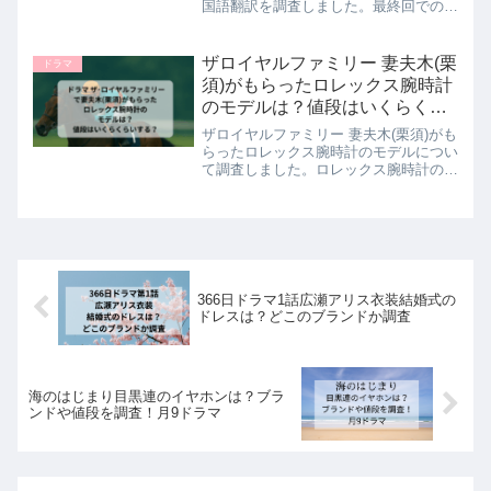
国語翻訳を調査しました。最終回での韓
国語のテオ君の心の声は２箇所ありまし
た。詳しい内容は本文でご紹介していま
す。
ザロイヤルファミリー 妻夫木(栗
ドラマ
須)がもらったロレックス腕時計
のモデルは？値段はいくらくら
いする？
ザロイヤルファミリー 妻夫木(栗須)がも
らったロレックス腕時計のモデルについ
て調査しました。ロレックス腕時計の値
段はいくらくらいするのかついてもまと
めました。
366日ドラマ1話広瀬アリス衣装結婚式の
ドレスは？どこのブランドか調査
海のはじまり目黒連のイヤホンは？ブラ
ンドや値段を調査！月9ドラマ