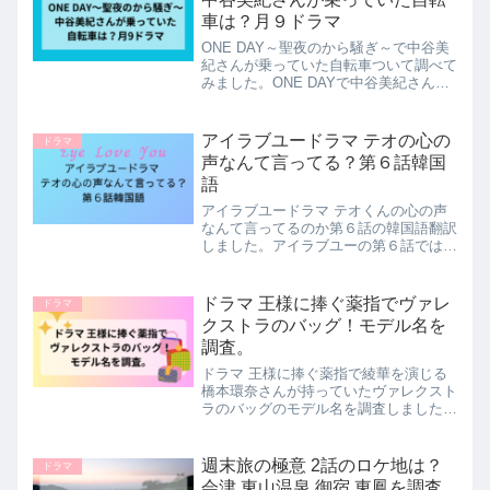
車は？月９ドラマ
ONE DAY～聖夜のから騒ぎ～で中谷美
紀さんが乗っていた自転車ついて調べて
みました。ONE DAYで中谷美紀さん演
じる倉内桔梗が乗っていた自転車は、
Bianchi LECCO ビアンキ レッコです。
ヘルメットについても調べてみました。
アイラブユードラマ テオの心の
ドラマ
声なんて言ってる？第６話韓国
語
アイラブユードラマ テオくんの心の声
なんて言ってるのか第６話の韓国語翻訳
しました。アイラブユーの第６話では、
テオくんの心の声が４回ありました。テ
オくんの言葉と心の声が全く違う切ない
シーンもあったのでぜひ最後まで読んで
ドラマ 王様に捧ぐ薬指でヴァレ
ドラマ
みてくださいね。
クストラのバッグ！モデル名を
調査。
ドラマ 王様に捧ぐ薬指で綾華を演じる
橋本環奈さんが持っていたヴァレクスト
ラのバッグのモデル名を調査しました。
お手頃なバッグも一緒に紹介してますの
でぜひ読んでみてくださいね。
週末旅の極意 2話のロケ地は？
ドラマ
会津 東山温泉 御宿 東鳳を調査