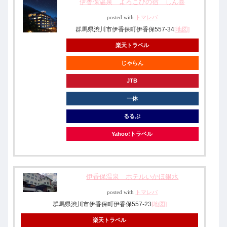
伊香保温泉 よろこびの宿 しん喜
posted with
トマレバ
群馬県渋川市伊香保町伊香保557-34
[地図]
楽天トラベル
じゃらん
JTB
一休
るるぶ
Yahoo!トラベル
伊香保温泉 ホテルいかほ銀水
posted with
トマレバ
群馬県渋川市伊香保町伊香保557-23
[地図]
楽天トラベル