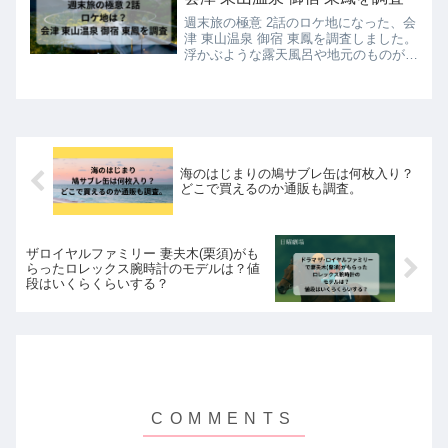
週末旅の極意 2話のロケ地になった、会
津 東山温泉 御宿 東鳳を調査しました。
浮かぶような露天風呂や地元のものがい
ただける料理だったりとっても素敵なお
宿でした。詳しくは本文を読んでみてく
ださいね。
海のはじまりの鳩サブレ缶は何枚入り？
どこで買えるのか通販も調査。
ザロイヤルファミリー 妻夫木(栗須)がも
らったロレックス腕時計のモデルは？値
段はいくらくらいする？