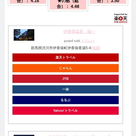
合）： 4.16
★の数（総
合）： 3.50
高速バス有※バス
下車で徒歩２分
越線「渋川駅」か
合）： 4.48
停から徒歩数分バ
ら乗り継ぎバス２
ス停まで送迎有
０分。
伊香保温泉 福一
posted with
トマレバ
群馬県渋川市伊香保町伊香保香湯5-4
[地図]
楽天トラベル
じゃらん
JTB
一休
るるぶ
Yahoo!トラベル