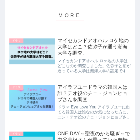
マイセカンドアオハル ロケ地の
ドラマ
大学はどこ？佐弥子が通う潮海
大学を調査。
マイセカンドアオハル ロケ地の大学は
どこなのか調査しました。佐弥子と拓が
通っている大学は潮海大学の設定です
が、実際のロケ地は東海大学の湘南キャ
ンパスです。詳しい内容は本文でご紹介
しています。
アイラブユードラマの韓国人は
ドラマ
誰？テオ役のチェ・ジョンヒョ
プさんを調査！
ドラマ Eye Love You アイラブユーに出
てる韓国人は誰なのか気になった方に、
ユン・テオ役のチェ・ジョンヒョプさん
を調査しました。チェ・ジョンヒョプさ
んのプロフィールや過去の作品について
もご紹介しています。
ONE DAY～聖夜のから騒ぎ～で
ドラマ
中谷美紀さんが乗っていた自転