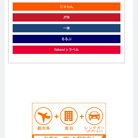
じゃらん
JTB
一休
るるぶ
Yahoo!トラベル