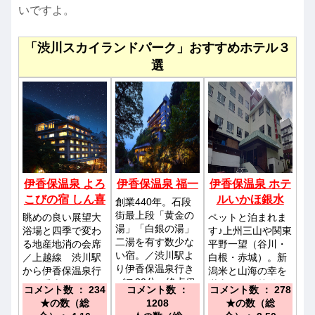
いですよ。
「渋川スカイランドパーク」おすすめホテル３
選
伊香保温泉 よろ
伊香保温泉 福一
伊香保温泉 ホテ
こびの宿 しん喜
ルいかほ銀水
創業440年。石段
街最上段「黄金の
眺めの良い展望大
ペットと泊まれま
湯」「白銀の湯」
浴場と四季で変わ
す♪上州三山や関東
二湯を有す数少な
る地産地消の会席
平野一望（谷川・
い宿。／渋川駅よ
／上越線 渋川駅
白根・赤城）。新
り伊香保温泉行き
から伊香保温泉行
潟米と山海の幸を
バス30分、終点伊
バス乗車で２５
満喫。／関越道 伊
コメント数 ： 234
コメント数 ：
コメント数 ： 278
香保温泉下車。新
分、「伊香保温泉
香保・渋川ＩＣよ
★の数（総
1208
★の数（総
宿駅新南口発着の
バスターミナル」
り１５分。ＪＲ上