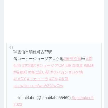
￼雲仙市瑞穂町古部駅
缶コーヒージョージアロケ地
#米津玄師
￼
#雲
仙市
#古部駅
#ジョージアCM
#島原鉄道
#島鉄
#瑞穂町
#海に近い駅
#サバカン
#ロケ地
#LADY
#コカコーラ
#CM
#米津
pic.twitter.com/wmA39JwCiw
— idhairlabo (@idhairlabo55469)
September 9,
2023