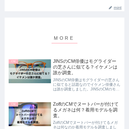
mint
JINSのCM俳優はモグライダー
CM
の芝さんに似てる？イケメンは
誰か調査。
JINSのCM俳優はモグライダーの芝さん
に似てると話題なのでイケメン俳優さん
は誰か調査しました。JINSのCMのモグ
ライダーの芝さんに似の俳優さんは古畑
新之さんです。古畑新之さんのプロフィ
ールなどご紹介しています。
ZoffのCMでヌートバーが付けて
CM
るメガネは何？着用モデルを調
査。
ZoffのCMでヌートバーが付けてるメガ
ネは何なのか着用モデルを調査しまし