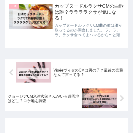
で、遊園地で歌っている場所はどこなの
かロケ地を調査しました。今回も、冬の
カップヌードルラクサCMの曲歌
CM
寒い演出の中でもあったか...
は誰？ララララクサが気にな
る！
カップヌードルラクサCM曲の歌は誰が
歌ってるのか調査しました。ラ、ラ、
ラ、ラクサ食べてよハマるから〜と頭に
残る気になるフレーズの曲は、はしメロ
さんが歌っています。本文では、元ネタ
の曲も紹介しています！
ViséeヴィセのCMは男の子？最後の言葉
なんて言ってる？
ジョージアCM米津玄師さんがいる遊園地
はどこ？ロケ地を調査