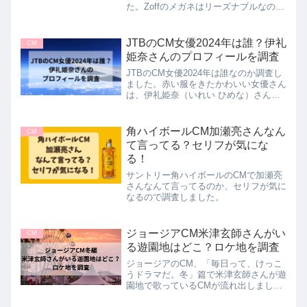
た。Zoffのメガネはリーズナブルなので
気軽にヌートバー着用モデルを試すこと
ができますよ。ぜひチェックしてみてく
ださいね♪
JTBのCM女優2024年は誰？伊礼
CM
姫奈さんのプロフィールを調査
JTBのCM女優2024年は誰なのか調査し
ました。赤い服をきたかわいい女優さん
は、伊礼姫奈（いれい ひめな）さんで
す。この記事では、2024JTBのCMであ
る女優伊礼姫奈さんのプロフィールをご
紹介していきます。
角ハイボールCM加瀬亮さんなん
CM
て言ってる？セリフが気にな
る！
サントリー角ハイボールのCMで加瀬亮
さんなんて言ってるのか、セリフが気に
なるので調査しました。
ジョージアCM米津玄師さんがい
CM
る遊園地はどこ？ロケ地を調査
ジョージアのCM、「毎日って、けっこ
うドラマだ。冬」篇で米津玄師さんが遊
園地で歌っているCMが流れ出しました
ね。米津玄師さん出演のジョージアCM